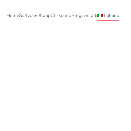
Home
Software & app
Chi siamo
Blog
Contatti
Italiano