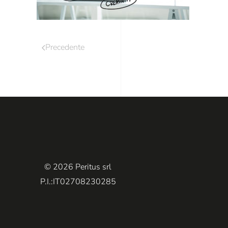
Precedente
© 2026 Peritus srl
P.I.:IT02708230285