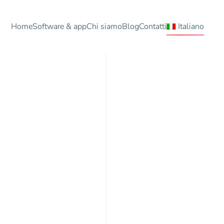
Home
Software & app
Chi siamo
Blog
Contatti
Italiano