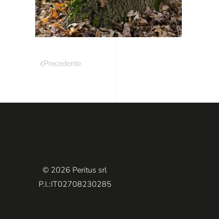
Precedente
© 2026 Peritus srl
P.I.:IT02708230285