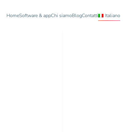
Home
Software & app
Chi siamo
Blog
Contatti
Italiano