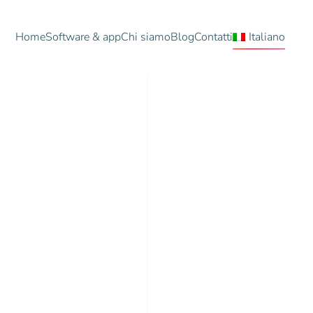
Home
Software & app
Chi siamo
Blog
Contatti
Italiano