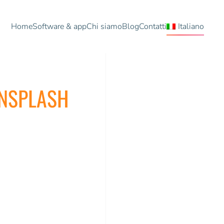
Home
Software & app
Chi siamo
Blog
Contatti
Italiano
UNSPLASH