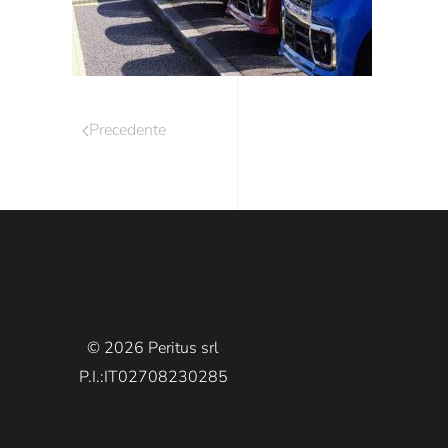
Precedente
© 2026 Peritus srl
P.I.:IT02708230285